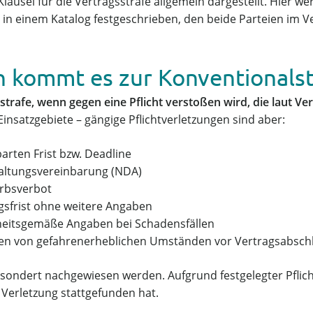
Klausel für die Vertragsstrafe allgemein dargestellt. Hier 
in einem Katalog festgeschrieben, den beide Parteien im V
 kommt es zur Konventionalst
rafe, wenn gegen eine Pflicht verstoßen wird, die laut Vert
e Einsatzgebiete – gängige Pflichtverletzungen sind aber:
arten Frist bzw. Deadline
altungsvereinbarung (NDA)
rbsverbot
gsfrist ohne weitere Angaben
heitsgemäße Angaben bei Schadensfällen
ren von gefahrenerheblichen Umständen vor Vertragsabsch
ondert nachgewiesen werden. Aufgrund festgelegter Pflichte
e Verletzung stattgefunden hat.