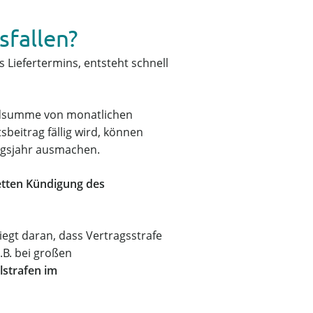
sfallen?
Liefertermins, entsteht schnell
Geldsumme von monatlichen
beitrag fällig wird, können
ngsjahr ausmachen.
etten Kündigung des
iegt daran, dass Vertragsstrafe
.B. bei großen
lstrafen im