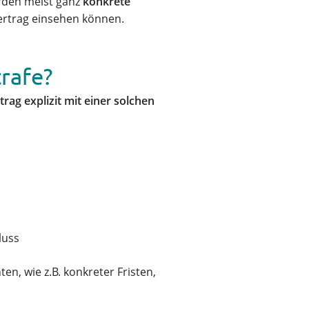
werden meist ganz
konkrete
ertrag einsehen können.
rafe?
rag explizit mit einer solchen
luss
n, wie z.B. konkreter Fristen,