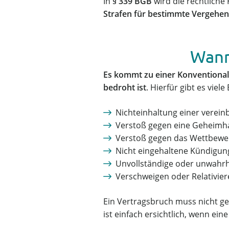
In
§ 339 BGB
wird die rechtliche 
Strafen für bestimmte Vergehen
Wann
Es kommt zu einer Konventionalst
bedroht ist
. Hierfür gibt es viel
Nichteinhaltung einer vereinb
Verstoß gegen eine Geheimh
Verstoß gegen das Wettbewe
Nicht eingehaltene Kündigun
Unvollständige oder unwahr
Verschweigen oder Relativie
Ein Vertragsbruch muss nicht ges
ist einfach ersichtlich, wenn ein