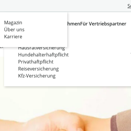
S
Magazin
Versicherungen
Das Unternehmen
Für Vertriebspartner
Für Ihr Privatleben
Über uns
Karriere
Fahrradversicherung
ern?
Hausratversicherung
Hundehalterhaftpflicht
Privathaftpflicht
Reiseversicherung
Kfz-Versicherung