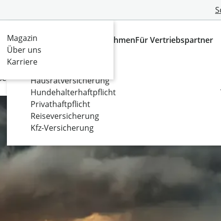
S
Magazin
Versicherungen
Das Unternehmen
Für Vertriebspartner
Für Ihr Privatleben
Über uns
Karriere
Fahrradversicherung
sen absichern
Hausratversicherung
Hundehalterhaftpflicht
Privathaftpflicht
Reiseversicherung
Kfz-Versicherung