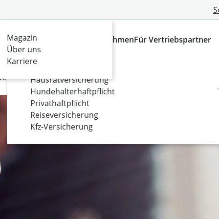
S
Magazin
Versicherungen
Das Unternehmen
Für Vertriebspartner
Für Ihr Privatleben
Über uns
Karriere
Fahrradversicherung
ebenkostenabrechnung
Hausratversicherung
Hundehalterhaftpflicht
Privathaftpflicht
Reiseversicherung
Kfz-Versicherung